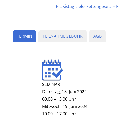
Praxistag Lieferkettengesetz – 
20. JUNI 2024 | ON
TERMIN
TEILNAHMEGEBÜHR
AGB
Praxistag Lieferkette
Mittelsta
ANMELDEN
P
SEMINAR
Dienstag, 18. Juni 2024
09.00 – 13.00 Uhr
Mittwoch, 19. Juni 2024
10.00 – 17.00 Uhr