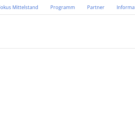
Fokus Mittelstand
Programm
Partner
Informa
LINE
ngesetz – Fokus
nd
ROGRAMM