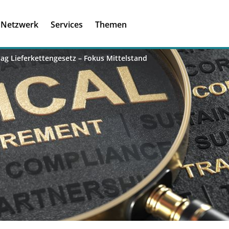
Registrieren
Ich habe einen A
Netzwerk
Services
Themen
Was ist meinBME
tag Lieferkettengesetz – Fokus Mittelstand