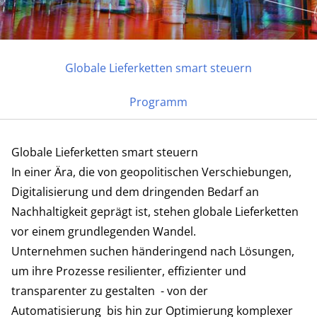
Globale Lieferketten smart steuern
Programm
24. FEBRUAR 2026 | ONLINE-KONFERENZ
Globale Lieferketten smart
Globale Lieferketten smart steuern
steuern
In einer Ära, die von geopolitischen Verschiebungen,
Digitalisierung und dem dringenden Bedarf an
ANMELDEN
Nachhaltigkeit geprägt ist, stehen globale Lieferketten
vor einem grundlegenden Wandel.
Unternehmen suchen händeringend nach Lösungen,
um ihre Prozesse resilienter, effizienter und
transparenter zu gestalten - von der
Automatisierung bis hin zur Optimierung komplexer