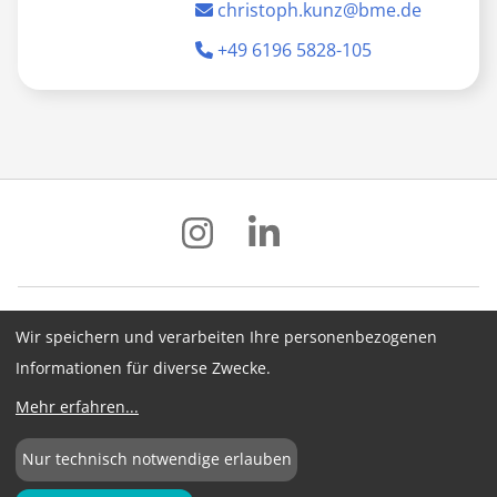
christoph.kunz@bme.de
+49 6196 5828-105
Wir speichern und verarbeiten Ihre personenbezogenen
Impressum
Datenschutz
AGB
Informationen für diverse Zwecke.
Hinweisgebersystem
Newsletter
Mehr erfahren
...
Cookie-Konfiguration
Nur technisch notwendige erlauben
©
2026
BME e.V.