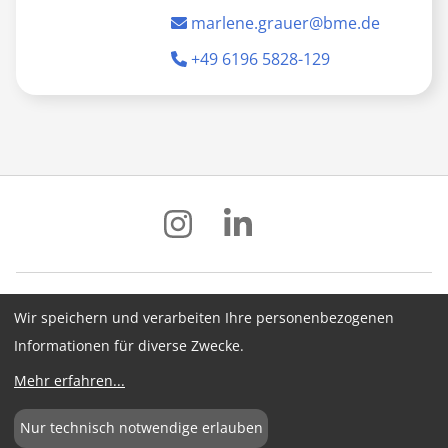
prüfen
• Grundlagen
marlene.grauer@bme.de
hochwertigen
Partnerorg
Konsortiumsbildung
Partnern
•
informiere
+49 6196 5828-129
Erfolgreiche
Partnerinf
grenzüberschreitende
sammeln &
Kooperation
Wir speichern und verarbeiten Ihre personenbezogenen
Impressum
Datenschutz
AGB
Informationen für diverse Zwecke.
Hinweisgebersystem
Newsletter
Mehr erfahren
...
Cookie-Konfiguration
Nur technisch notwendige erlauben