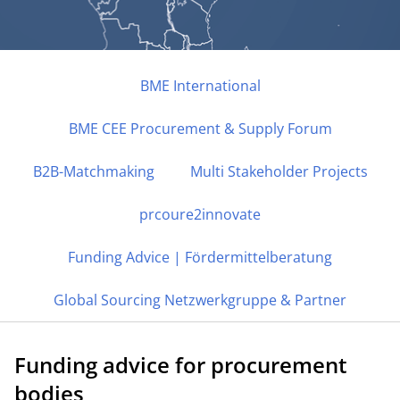
BME International
BME CEE Procurement & Supply Forum
NETZWERK
B2B-Matchmaking
BME International
Multi Stakeholder Projects
prcoure2innovate
B2B-Matchmaking | Sourcing Unterstützung | EU
Projekte | Globales Netzwerk
Funding Advice | Fördermittelberatung
Global Sourcing Netzwerkgruppe & Partner
Funding advice for procurement
bodies