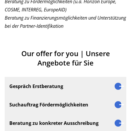
Beratung zu Fördermöglichkeiten (u.a. Horizon Europe,
COSME, INTERREG, EuropeAID)
Beratung zu Finanzierungsmöglichkeiten und Unterstützung
bei der Partner-Identifikation
Our offer for you | Unsere
Angebote für Sie
Gespräch Erstberatung
30 min Gespräch
Suchauftrag Fördermöglichkeiten
Basis Vorlagen für die ersten Schritte
Nur BME-Mitglieder
Dauer: 6 Monate / 12 Monate
Beratung zu konkreter Ausschreibung
Preis: 50 Eur (zzgl. Mwst)
Wir scannen den Markt für Sie! Ihr Thema / Sektor