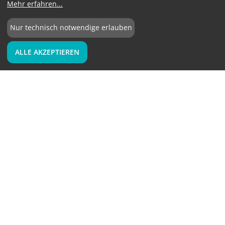
Mehr erfahren
...
Nur technisch notwendige erlauben
ALLE AKZEPTIEREN
04.10.2021
BME-Jobs des Monats Oktober: Neueste
Stellenangebote aus den Bereichen Einkauf,
Supply Chain Management und Logistik
Mit dem News-Angebot „BME-Jobs des Monats“ erhalten
Sie jeden Monat einen Überblick über die aktuellsten