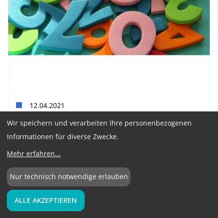
12.04.2021
Wir speichern und verarbeiten Ihre personenbezogenen
Top-Kennzahlen im Einkauf: Umfrage gestartet!
Informationen für diverse Zwecke.
Der BME freut sich auch in Zeiten der Corona-Pandemie
Mehr erfahren
...
die Umfrage zum BME-Benchmark „Top-Kennzahlen im
Einkauf“ 2021 durchführen zu können.
Nur technisch notwendige erlauben
ALLE AKZEPTIEREN