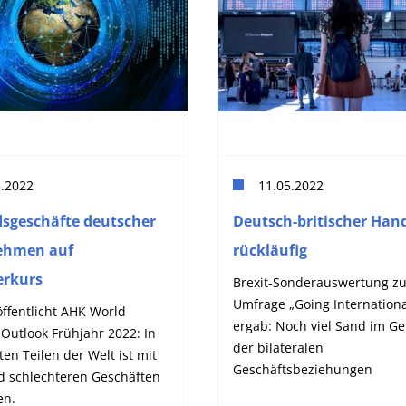
5.2022
11.05.2022
sgeschäfte deutscher
Deutsch-britischer Han
ehmen auf
rückläufig
erkurs
Brexit-Sonderauswertung zu
Umfrage „Going Internationa
ffentlicht AHK World
ergab: Noch viel Sand im Ge
Outlook Frühjahr 2022: In
der bilateralen
en Teilen der Welt ist mit
Geschäftsbeziehungen
d schlechteren Geschäften
en.