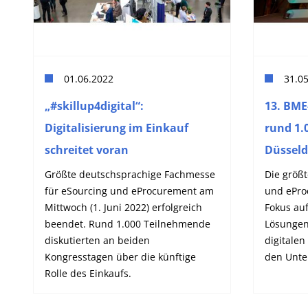
01.06.2022
31.0
„#skillup4digital“:
13. BM
Digitalisierung im Einkauf
rund 1.
schreitet voran
Düsseld
Größte deutschsprachige Fachmesse
Die größ
für eSourcing und eProcurement am
und ePro
Mittwoch (1. Juni 2022) erfolgreich
Fokus auf
beendet. Rund 1.000 Teilnehmende
Lösungen
diskutierten an beiden
digitalen
Kongresstagen über die künftige
den Unt
Rolle des Einkaufs.