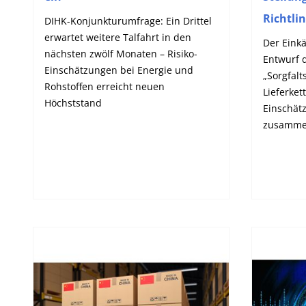
Richtli
DIHK-Konjunkturumfrage: Ein Drittel
erwartet weitere Talfahrt in den
Der Eink
nächsten zwölf Monaten – Risiko-
Entwurf d
Einschätzungen bei Energie und
„Sorgfalt
Rohstoffen erreicht neuen
Lieferket
Höchststand
Einschät
zusammen