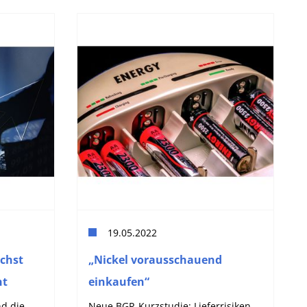
19.05.2022
chst
„Nickel vorausschauend
nt
einkaufen“
nd die
Neue BGR-Kurzstudie: Lieferrisiken