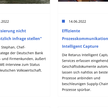
6.2022
14.06.2022
isierung nicht
Effiziente
zlich infrage stellen“
Prozesskommunikation
Intelligent Capture
h Stephan, Chef-
ratege der Deutschen Bank
Die Retarus Intelligent Capt
at- und Firmenkunden, äußert
Services erfassen eingehen
BME-Interview zum Status
Geschäftsdokumente automat
eutschen Volkswirtschaft.
lassen sich nahtlos an best
Prozesse anbinden und
beschleunigen Supply-Chain
Prozesse spürbar.