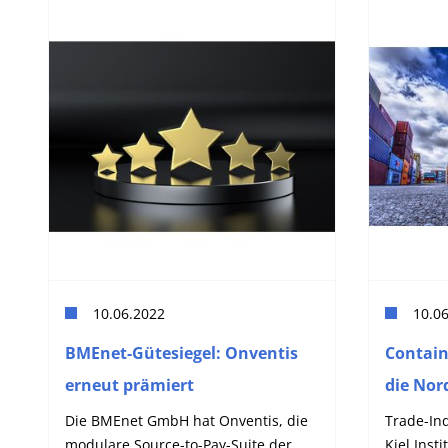
10.06.2022
10.0
BMEnet-Gütesiegel: Onventis
Contain
erneut prämiert
die Nor
Die BMEnet GmbH hat Onventis, die
Trade-In
modulare Source-to-Pay-Suite der
Kiel Inst