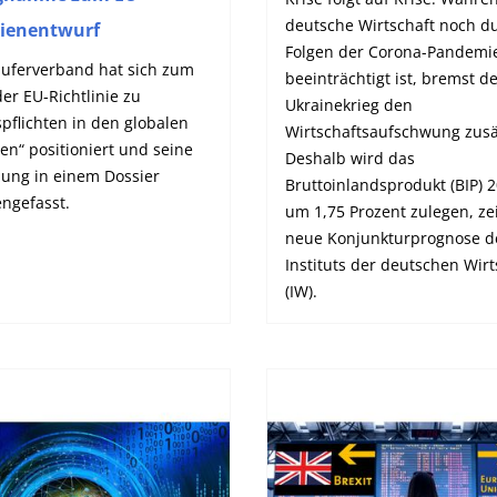
deutsche Wirtschaft noch d
nienentwurf
Folgen der Corona-Pandemi
äuferverband hat sich zum
beeinträchtigt ist, bremst d
er EU-Richtlinie zu
Ukrainekrieg den
spflichten in den globalen
Wirtschaftsaufschwung zusät
ten“ positioniert und seine
Deshalb wird das
zung in einem Dossier
Bruttoinlandsprodukt (BIP) 
gefasst.
um 1,75 Prozent zulegen, zei
neue Konjunkturprognose d
Instituts der deutschen Wirt
(IW).