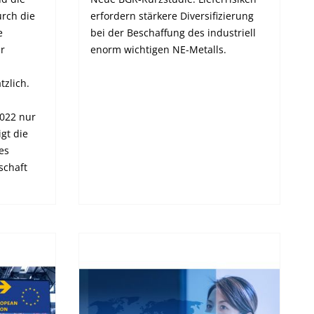
urch die
erfordern stärkere Diversifizierung
e
bei der Beschaffung des industriell
er
enorm wichtigen NE-Metalls.
zlich.
2022 nur
gt die
es
schaft