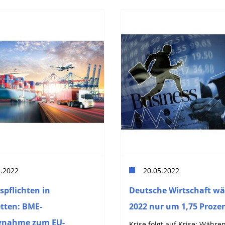
5.2022
20.05.2022
spflichten in
Deutsche Wirtschaft wä
etten: BME-
2022 nur um 1,75 Proze
ngnahme zum EU-
Krise folgt auf Krise: Währe