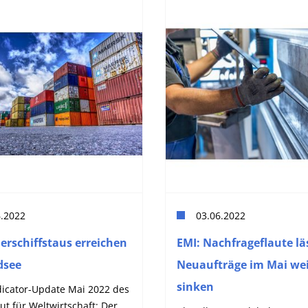
6.2022
03.06.2022
erschiffstaus erreichen
EMI: Nachfrageflaute lä
dsee
Neuaufträge im Mai wei
sinken
dicator-Update Mai 2022 des
itut für Weltwirtschaft: Der