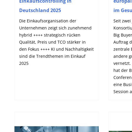
Einkaufscontrolling in
europä
Deutschland 2025
im Ges
Die Einkaufsorganisation der
Seit zwei
Unternehmen zeigt sich zunehmend
Konsorti
hybrid ++++ strategisch rücken
Big Buye
Qualität, Preis und TCO stärker in
Auftrag 
den Fokus ++++ KI und Nachhaltigkeit
zentrale
sind die Trendthemen im Einkauf
andere gr
2025
vernetzt.
hat der 
Conferen
eine Bus
Session a