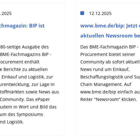
2.2025
12.12.2025
hmagazin: BIP ist
www.bme.de/bip: Jetzt 
aktuellen Newsroom be
 80-seitige Ausgabe des
Das BME-Fachmagazin BIP - 
n BME-Fachmagazins BIP -
Procurement bietet seiner
rocurement enthält
Community ab sofort aktuell
e Berichte zu aktuellen
News rund um Einkauf,
 Einkauf und Logistik, zur
Beschaffungslogistik und Su
rentwicklung, zur Lage in
Chain Management. Auf
toffmärkten sowie News aus
www.bme.de/bip einfach au
Community. Das ePaper
Reiter "Newsroom" klicken.
zudem in Wort und Bild das
läum des Symposiums
nd Logistik.