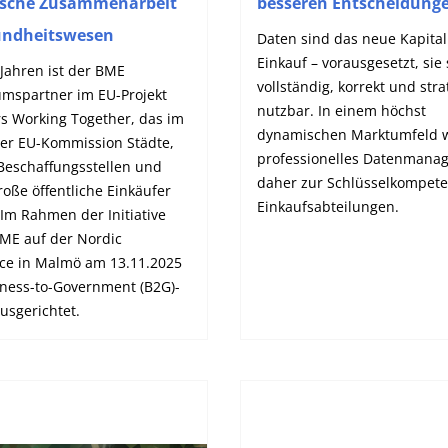
ische Zusammenarbeit
besseren Entscheidung
undheitswesen
Daten sind das neue Kapital
Einkauf – vorausgesetzt, sie
 Jahren ist der BME
vollständig, korrekt und stra
umspartner im EU-Projekt
nutzbar. In einem höchst
rs Working Together, das im
dynamischen Marktumfeld 
der EU-Kommission Städte,
professionelles Datenmana
 Beschaffungsstellen und
daher zur Schlüsselkompete
oße öffentliche Einkäufer
Einkaufsabteilungen.
 Im Rahmen der Initiative
BME auf der Nordic
ce in Malmö am 13.11.2025
iness-to-Government (B2G)-
usgerichtet.