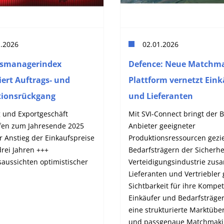
1.2026
02.01.2026
fsmanagerindex
Defence: Neue Matchma
iert Auftrags- und
Plattform vernetzt Eink
tionsrückgang
und Lieferanten
g und Exportgeschäft
Mit SVI-Connect bringt der 
en zum Jahresende 2025
Anbieter geeigneter
r Anstieg der Einkaufspreise
Produktionsressourcen gezie
 drei Jahren +++
Bedarfsträgern der Sicherhe
saussichten optimistischer
Verteidigungsindustrie zu
Lieferanten und Vertriebler
Sichtbarkeit für ihre Kompe
Einkäufer und Bedarfsträger
eine strukturierte Marktüber
und passgenaue Matchmaki