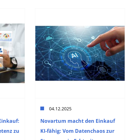
04.12.2025
inkauf:
Novartum macht den Einkauf
etenz zu
KI-fähig: Vom Datenchaos zur