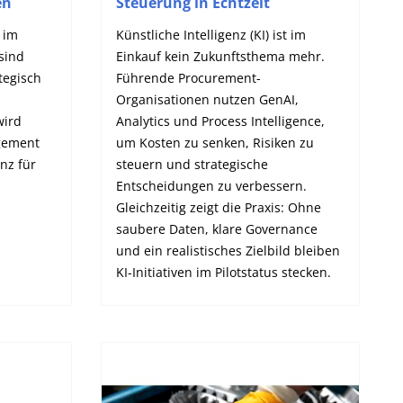
en
Steuerung in Echtzeit
 im
Künstliche Intelligenz (KI) ist im
 sind
Einkauf kein Zukunftsthema mehr.
tegisch
Führende Procurement-
Organisationen nutzen GenAI,
wird
Analytics und Process Intelligence,
gement
um Kosten zu senken, Risiken zu
nz für
steuern und strategische
Entscheidungen zu verbessern.
Gleichzeitig zeigt die Praxis: Ohne
saubere Daten, klare Governance
und ein realistisches Zielbild bleiben
KI-Initiativen im Pilotstatus stecken.