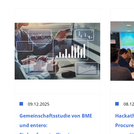
09.12.2025
08.1
Gemeinschaftsstudie von BME
Hackath
und entero:
Procure