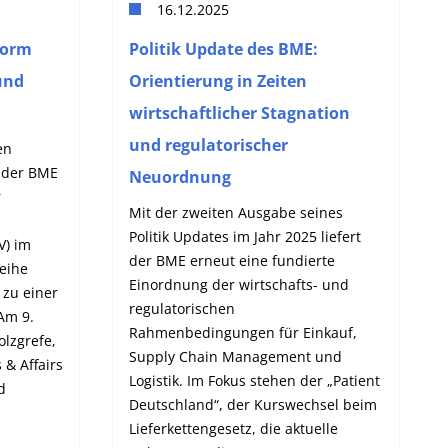
16.12.2025
form
Politik Update des BME:
und
Orientierung in Zeiten
wirtschaftlicher Stagnation
und regulatorischer
en
n der BME
Neuordnung
r
Mit der zweiten Ausgabe seines
Politik Updates im Jahr 2025 liefert
V) im
der BME erneut eine fundierte
eihe
Einordnung der wirtschafts- und
 zu einer
regulatorischen
Am 9.
Rahmenbedingungen für Einkauf,
olzgrefe,
Supply Chain Management und
 & Affairs
Logistik. Im Fokus stehen der „Patient
d
Deutschland“, der Kurswechsel beim
Lieferkettengesetz, die aktuelle