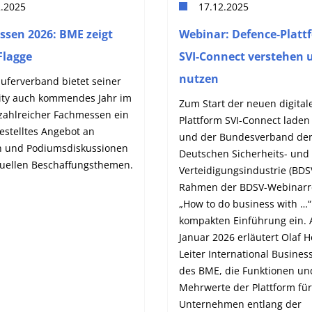
2.2025
17.12.2025
sen 2026: BME zeigt
Webinar: Defence-Platt
Flagge
SVI-Connect verstehen 
nutzen
uferverband bietet seiner
y auch kommendes Jahr im
Zum Start der neuen digital
ahlreicher Fachmessen ein
Plattform SVI-Connect lade
estelltes Angebot an
und der Bundesverband de
n und Podiumsdiskussionen
Deutschen Sicherheits- und
tuellen Beschaffungsthemen.
Verteidigungsindustrie (BDS
Rahmen der BDSV-Webinarr
„How to do business with …“
kompakten Einführung ein. 
Januar 2026 erläutert Olaf H
Leiter International Business
des BME, die Funktionen un
Mehrwerte der Plattform für
Unternehmen entlang der