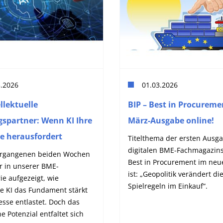
3.2026
01.03.2026
llektuelle
BIP – Best in Procureme
gspartner: Wenn KI Ihre
März-Ausgabe online!
ie herausfordert
Titelthema der ersten Ausg
digitalen BME-Fachmagazins
ergangenen beiden Wochen
Best in Procurement im neu
r in unserer BME-
ist: „Geopolitik verändert di
rie aufgezeigt, wie
Spielregeln im Einkauf“.
ve KI das Fundament stärkt
sse entlastet. Doch das
he Potenzial entfaltet sich