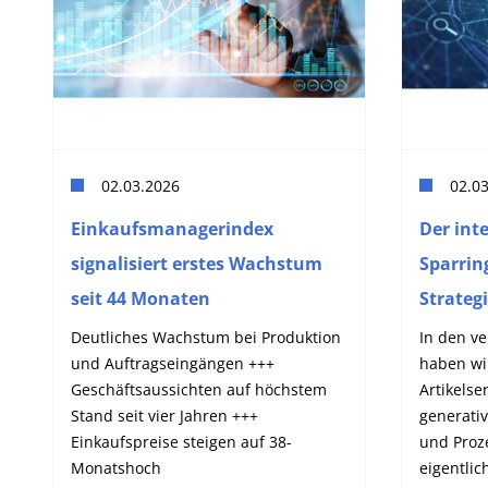
02.03.2026
02.0
Einkaufsmanagerindex
Der inte
signalisiert erstes Wachstum
Sparrin
seit 44 Monaten
Strateg
Deutliches Wachstum bei Produktion
In den v
und Auftragseingängen +++
haben wi
Geschäftsaussichten auf höchstem
Artikelse
Stand seit vier Jahren +++
generati
Einkaufspreise steigen auf 38-
und Proze
Monatshoch
eigentlic