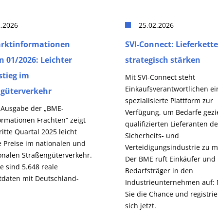
2.2026
25.02.2026
rktinformationen
SVI-Connect: Lieferkett
n 01/2026: Leichter
strategisch stärken
stieg im
Mit SVI-Connect steht
Einkaufsverantwortlichen ei
güterverkehr
spezialisierte Plattform zur
 Ausgabe der „BME-
Verfügung, um Bedarfe gezie
ormationen Frachten“ zeigt
qualifizierten Lieferanten de
ritte Quartal 2025 leicht
Sicherheits- und
e Preise im nationalen und
Verteidigungsindustrie zu 
onalen Straßengüterverkehr.
Der BME ruft Einkäufer und
 sind 5.648 reale
Bedarfsträger in den
tdaten mit Deutschland-
Industrieunternehmen auf:
Sie die Chance und registrie
sich jetzt.