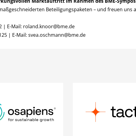
rkungsvollen Marktauftritt im Rahmen des BME‑Sympos
it maßgeschneiderten Beteiligungspaketen – und freuen uns 
 | E-Mail:
roland.knoor@bme.de
25 | E-Mail:
svea.oschmann@bme.de