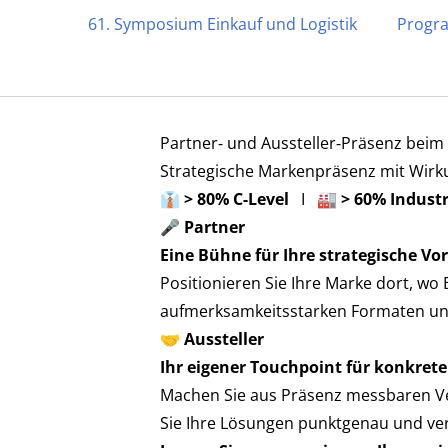
61. Symposium Einkauf und Logistik
Prog
18. – 19. NOVEMBER 2026 | STATION 
61. Symposium Einkauf u
Partner‑ und Aussteller‑Präsenz be
Strategische Markenpräsenz mit Wirku
👔
> 80% C‑Level
I 🏭
> 60% Indus
HIER TRIFFT SICH DIE BME-COMMUN
🎤 Partner
Eine Bühne für Ihre strategische Vo
ANMELDEN
PROGRA
Positionieren Sie Ihre Marke dort, wo
aufmerksamkeitsstarken Formaten und 
🤝 Aussteller
Ihr eigener Touchpoint für konkre
Machen Sie aus Präsenz messbaren Vert
Sie Ihre Lösungen punktgenau und ver