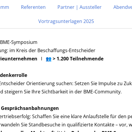
ramm
Referenten
Partner | Aussteller
Abendve
Vortragsunterlagen 2025
BERLIN
nd Logistik
im BME‑Symposium
ng: im Kreis der Beschaffungs‑Entscheider
trieunternehmen
I 👥
> 1.200 Teilnehmende
ITY!
rdenkerrolle
MM
 Entscheider Orientierung suchen: Setzen Sie Impulse zu Zuk
steigern Sie Ihre Sichtbarkeit in der BME‑Community.
te Gesprächsanbahnungen
riebserfolg: Schaffen Sie eine klare Anlaufstelle für den 
wandeln Sie Standbesuche in qualifizierte Kontakte – vor,